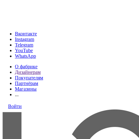
МКАД, 24-й километр, 1, посёлок Совхоза имени Ленина
(подъезд 4, ТРК VEGAS, этаж 1)
ТК «Твой Дом, Vegas, на Каширском шоссе, 2 этаж, Стенд
«Loresgrand»
Вконтакте
Instagram
Telegram
YouTube
WhatsApp
О фабрике
Дизайнерам
Покупателям
Партнёрам
Магазины
...
Войти