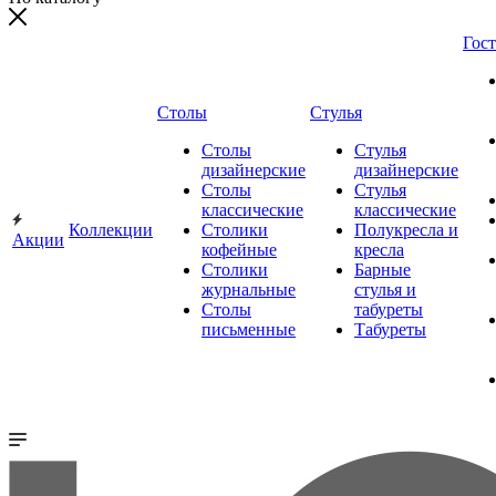
Гос
Столы
Стулья
Столы
Стулья
дизайнерские
дизайнерские
Столы
Стулья
классические
классические
Коллекции
Столики
Полукресла и
Акции
кофейные
кресла
Столики
Барные
журнальные
стулья и
Столы
табуреты
письменные
Табуреты