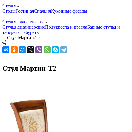
—
Стулья
Столы
Гостиная
Спальня
Кухонные фасады
—
Стулья классические
Стулья дизайнерские
Полукресла и кресла
Барные стулья и
табуреты
Табуреты
—
Стул Мартин-Т2
Стул Мартин-Т2