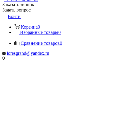
Заказать звонок
Задать вопрос
Войти
Корзина
0
Избранные товары
0
Сравнение товаров
0
loresgrand@yandex.ru
МО, г. Химки
МТК Гранд, 100 метров от Ленинградского шоссе, Гранд-2, 1
этаж, стенд «Loresgrand»
г. Москва
МЦ Roomer, м. Автозаводская, 3 этаж, стенд «Loresgrand»
г. Москва, LORESGRAND в Мебель Парк, м. Румянцево,
корпус А, 3-й этаж, стенд 313А,
Киевское шоссе, 22-й км (500м от МКАД), д.4, стр.1, корпуса
А
МКАД, 67-й километр, внешняя сторона, 67, Москва
ТК «Твой Дом, Крокус Сити» 2 этаж, Стенд «Loresgrand»