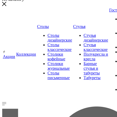
Гос
Столы
Стулья
Столы
Стулья
дизайнерские
дизайнерские
Столы
Стулья
классические
классические
Коллекции
Столики
Полукресла и
Акции
кофейные
кресла
Столики
Барные
журнальные
стулья и
Столы
табуреты
письменные
Табуреты