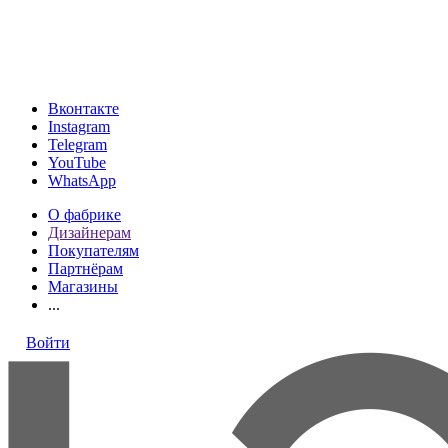
МКАД, 24-й километр, 1, посёлок Совхоза имени Ленина
(подъезд 4, ТРК VEGAS, этаж 1)
ТК «Твой Дом, Vegas, на Каширском шоссе, 2 этаж, Стенд
«Loresgrand»
Вконтакте
Instagram
Telegram
YouTube
WhatsApp
О фабрике
Дизайнерам
Покупателям
Партнёрам
Магазины
...
Войти