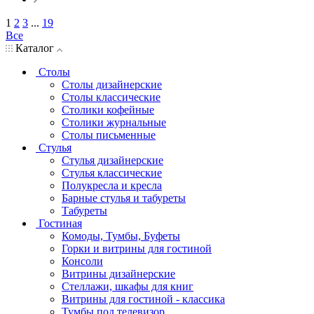
1
2
3
...
19
Все
Каталог
Столы
Столы дизайнерские
Столы классические
Столики кофейные
Столики журнальные
Столы письменные
Стулья
Стулья дизайнерские
Стулья классические
Полукресла и кресла
Барные стулья и табуреты
Табуреты
Гостиная
Комоды, Тумбы, Буфеты
Горки и витрины для гостиной
Консоли
Витрины дизайнерские
Стеллажи, шкафы для книг
Витрины для гостиной - классика
Тумбы под телевизор