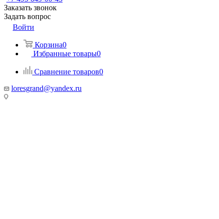
Заказать звонок
Задать вопрос
Войти
Корзина
0
Избранные товары
0
Сравнение товаров
0
loresgrand@yandex.ru
МО, г. Химки
МТК Гранд, 100 метров от Ленинградского шоссе, Гранд-2, 1
этаж, стенд «Loresgrand»
г. Москва
МЦ Roomer, м. Автозаводская, 3 этаж, стенд «Loresgrand»
г. Москва, LORESGRAND в Мебель Парк, м. Румянцево,
корпус А, 3-й этаж, стенд 313А,
Киевское шоссе, 22-й км (500м от МКАД), д.4, стр.1, корпуса
А
МКАД, 67-й километр, внешняя сторона, 67, Москва
ТК «Твой Дом, Крокус Сити» 2 этаж, Стенд «Loresgrand»