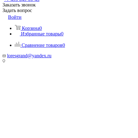
Заказать звонок
Задать вопрос
Войти
Корзина
0
Избранные товары
0
Сравнение товаров
0
loresgrand@yandex.ru
МО, г. Химки
МТК Гранд, 100 метров от Ленинградского шоссе, Гранд-2, 1
этаж, стенд «Loresgrand»
г. Москва
МЦ Roomer, м. Автозаводская, 3 этаж, стенд «Loresgrand»
г. Москва, LORESGRAND в Мебель Парк, м. Румянцево,
корпус А, 3-й этаж, стенд 313А,
Киевское шоссе, 22-й км (500м от МКАД), д.4, стр.1, корпуса
А
МКАД, 67-й километр, внешняя сторона, 67, Москва
ТК «Твой Дом, Крокус Сити» 2 этаж, Стенд «Loresgrand»