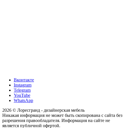
МЦ Roomer, м. Автозаводская, 3 этаж, стенд «Loresgrand»
г. Москва, LORESGRAND в Мебель Парк, м. Румянцево,
корпус А, 3-й этаж, стенд 313А,
Киевское шоссе, 22-й км (500м от МКАД), д.4, стр.1, корпуса
А
МКАД, 67-й километр, внешняя сторона, 67, Москва
ТК «Твой Дом, Крокус Сити» 2 этаж, Стенд «Loresgrand»
МКАД, 24-й километр, 1, посёлок Совхоза имени Ленина
(подъезд 4, ТРК VEGAS, этаж 1)
ТК «Твой Дом, Vegas, на Каширском шоссе, 2 этаж, Стенд
«Loresgrand»
Вконтакте
Instagram
Telegram
YouTube
WhatsApp
2026 © Лоресгранд - дизайнерская мебель
Никакая информация не может быть скопирована с сайта без
разрешения правообладателя. Информация на сайте не
является публичной офертой.