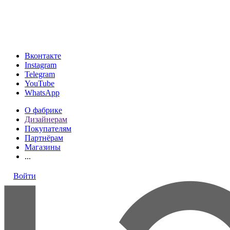
МКАД, 24-й километр, 1, посёлок Совхоза имени Ленина
(подъезд 4, ТРК VEGAS, этаж 1)
ТК «Твой Дом, Vegas, на Каширском шоссе, 2 этаж, Стенд
«Loresgrand»
Вконтакте
Instagram
Telegram
YouTube
WhatsApp
О фабрике
Дизайнерам
Покупателям
Партнёрам
Магазины
...
Войти