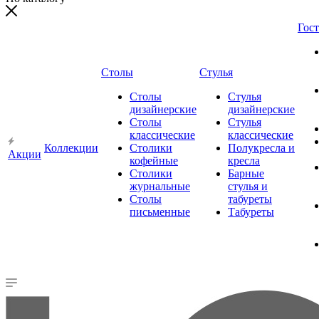
Гос
Столы
Стулья
Столы
Стулья
дизайнерские
дизайнерские
Столы
Стулья
классические
классические
Коллекции
Столики
Полукресла и
Акции
кофейные
кресла
Столики
Барные
журнальные
стулья и
Столы
табуреты
письменные
Табуреты