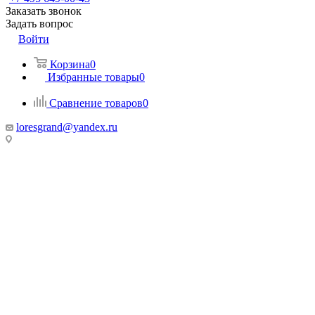
Заказать звонок
Задать вопрос
Войти
Корзина
0
Избранные товары
0
Сравнение товаров
0
loresgrand@yandex.ru
МО, г. Химки
МТК Гранд, 100 метров от Ленинградского шоссе, Гранд-2, 1
этаж, стенд «Loresgrand»
г. Москва
МЦ Roomer, м. Автозаводская, 3 этаж, стенд «Loresgrand»
г. Москва, LORESGRAND в Мебель Парк, м. Румянцево,
корпус А, 3-й этаж, стенд 313А,
Киевское шоссе, 22-й км (500м от МКАД), д.4, стр.1, корпуса
А
МКАД, 67-й километр, внешняя сторона, 67, Москва
ТК «Твой Дом, Крокус Сити» 2 этаж, Стенд «Loresgrand»