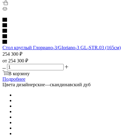
Стол круглый Глориано-3/Gloriano-3 GL-STR.03 (165см)
254 300
₽
от
254 300 ₽
В корзину
Подробнее
Цвета дизайнерские
—
скандинавский дуб