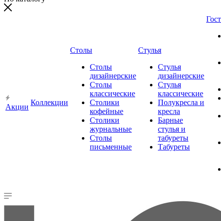
Гос
Столы
Стулья
Столы
Стулья
дизайнерские
дизайнерские
Столы
Стулья
классические
классические
Коллекции
Столики
Полукресла и
Акции
кофейные
кресла
Столики
Барные
журнальные
стулья и
Столы
табуреты
письменные
Табуреты