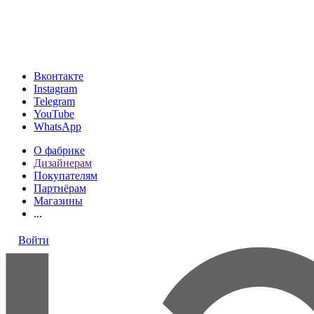
МКАД, 24-й километр, 1, посёлок Совхоза имени Ленина
(подъезд 4, ТРК VEGAS, этаж 1)
ТК «Твой Дом, Vegas, на Каширском шоссе, 2 этаж, Стенд
«Loresgrand»
Вконтакте
Instagram
Telegram
YouTube
WhatsApp
О фабрике
Дизайнерам
Покупателям
Партнёрам
Магазины
...
Войти