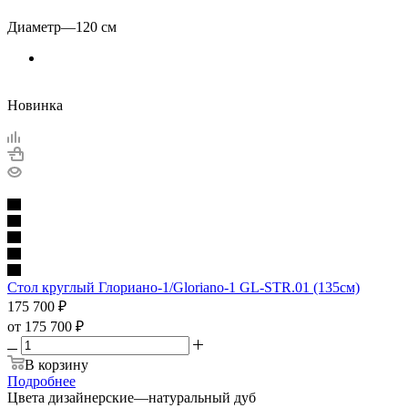
Диаметр
—
120 см
Новинка
Стол круглый Глориано-1/Gloriano-1 GL-STR.01 (135см)
175 700
₽
от
175 700 ₽
В корзину
Подробнее
Цвета дизайнерские
—
натуральный дуб