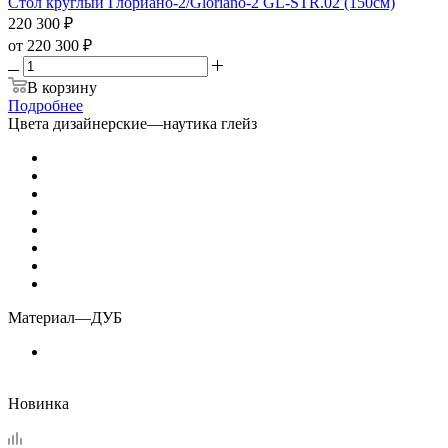
Стол круглый Глориано-2/Gloriano-2 GL-STR.02 (150см)
220 300
₽
от
220 300 ₽
В корзину
Подробнее
Цвета дизайнерские
—
наутика глейз
Материал
—
ДУБ
Новинка