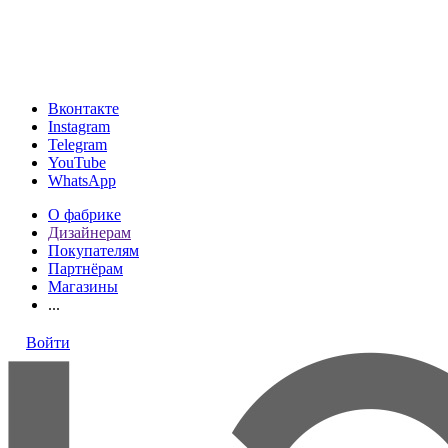
МКАД, 24-й километр, 1, посёлок Совхоза имени Ленина
(подъезд 4, ТРК VEGAS, этаж 1)
ТК «Твой Дом, Vegas, на Каширском шоссе, 2 этаж, Стенд
«Loresgrand»
Вконтакте
Instagram
Telegram
YouTube
WhatsApp
О фабрике
Дизайнерам
Покупателям
Партнёрам
Магазины
...
Войти