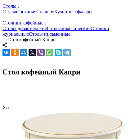
—
Столы
Стулья
Гостиная
Спальня
Кухонные фасады
—
Столики кофейные
Столы дизайнерские
Столы классические
Столики
журнальные
Столы письменные
—
Стол кофейный Капри
Стол кофейный Капри
Хит