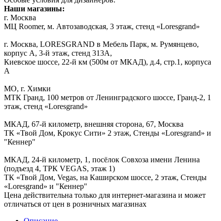
Наши магазины:
г. Москва
МЦ Roomer, м. Автозаводская, 3 этаж, стенд «Loresgrand»
г. Москва, LORESGRAND в Мебель Парк, м. Румянцево,
корпус А, 3-й этаж, стенд 313А,
Киевское шоссе, 22-й км (500м от МКАД), д.4, стр.1, корпуса
А
МО, г. Химки
МТК Гранд, 100 метров от Ленинградского шоссе, Гранд-2, 1
этаж, стенд «Loresgrand»
МКАД, 67-й километр, внешняя сторона, 67, Москва
ТК «Твой Дом, Крокус Сити» 2 этаж, Стенды «Loresgrand» и
"Кеннер"
МКАД, 24-й километр, 1, посёлок Совхоза имени Ленина
(подъезд 4, ТРК VEGAS, этаж 1)
ТК «Твой Дом, Vegas, на Каширском шоссе, 2 этаж, Стенды
«Loresgrand» и "Кеннер"
Цена действительна только для интернет-магазина и может
отличаться от цен в розничных магазинах
Описание