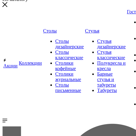
Гос
Столы
Стулья
Столы
Стулья
дизайнерские
дизайнерские
Столы
Стулья
классические
классические
Коллекции
Столики
Полукресла и
Акции
кофейные
кресла
Столики
Барные
журнальные
стулья и
Столы
табуреты
письменные
Табуреты