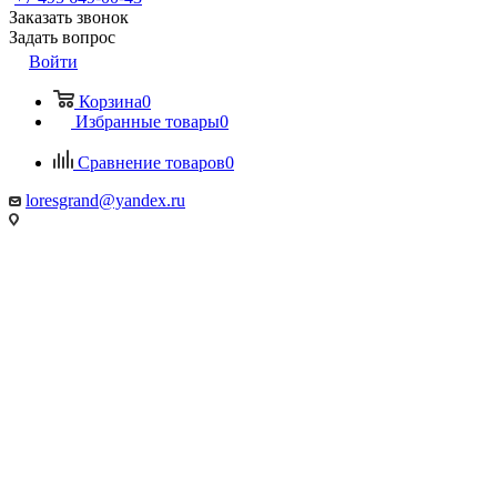
Заказать звонок
Задать вопрос
Войти
Корзина
0
Избранные товары
0
Сравнение товаров
0
loresgrand@yandex.ru
МО, г. Химки
МТК Гранд, 100 метров от Ленинградского шоссе, Гранд-2, 1
этаж, стенд «Loresgrand»
г. Москва
МЦ Roomer, м. Автозаводская, 3 этаж, стенд «Loresgrand»
г. Москва, LORESGRAND в Мебель Парк, м. Румянцево,
корпус А, 3-й этаж, стенд 313А,
Киевское шоссе, 22-й км (500м от МКАД), д.4, стр.1, корпуса
А
МКАД, 67-й километр, внешняя сторона, 67, Москва
ТК «Твой Дом, Крокус Сити» 2 этаж, Стенд «Loresgrand»