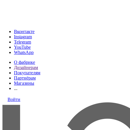
МКАД, 24-й километр, 1, посёлок Совхоза имени Ленина
(подъезд 4, ТРК VEGAS, этаж 1)
ТК «Твой Дом, Vegas, на Каширском шоссе, 2 этаж, Стенд
«Loresgrand»
Вконтакте
Instagram
Telegram
YouTube
WhatsApp
О фабрике
Дизайнерам
Покупателям
Партнёрам
Магазины
...
Войти