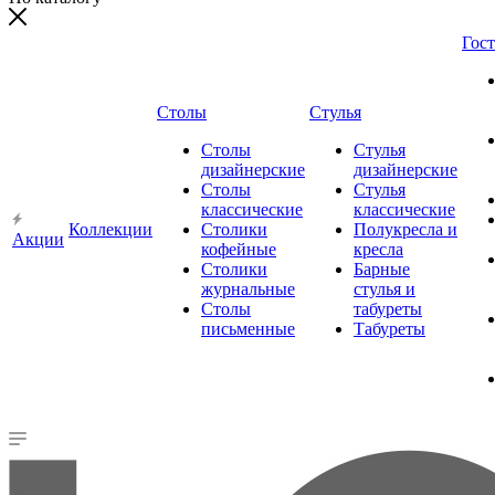
Гос
Столы
Стулья
Столы
Стулья
дизайнерские
дизайнерские
Столы
Стулья
классические
классические
Коллекции
Столики
Полукресла и
Акции
кофейные
кресла
Столики
Барные
журнальные
стулья и
Столы
табуреты
письменные
Табуреты