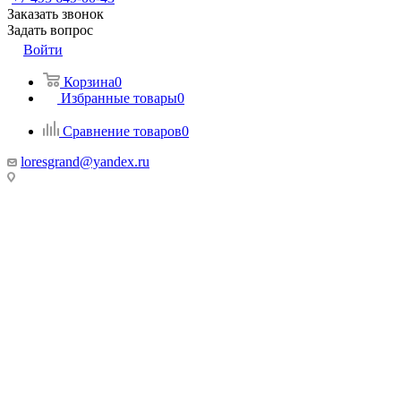
Заказать звонок
Задать вопрос
Войти
Корзина
0
Избранные товары
0
Сравнение товаров
0
loresgrand@yandex.ru
МО, г. Химки
МТК Гранд, 100 метров от Ленинградского шоссе, Гранд-2, 1
этаж, стенд «Loresgrand»
г. Москва
МЦ Roomer, м. Автозаводская, 3 этаж, стенд «Loresgrand»
г. Москва, LORESGRAND в Мебель Парк, м. Румянцево,
корпус А, 3-й этаж, стенд 313А,
Киевское шоссе, 22-й км (500м от МКАД), д.4, стр.1, корпуса
А
МКАД, 67-й километр, внешняя сторона, 67, Москва
ТК «Твой Дом, Крокус Сити» 2 этаж, Стенд «Loresgrand»