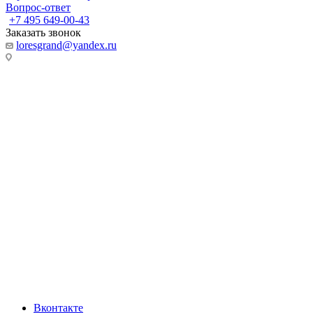
Вопрос-ответ
+7 495 649-00-43
Заказать звонок
loresgrand@yandex.ru
МО, г. Химки
МТК Гранд, 100 метров от Ленинградского шоссе, Гранд-2, 1
этаж, стенд «Loresgrand»
г. Москва
МЦ Roomer, м. Автозаводская, 3 этаж, стенд «Loresgrand»
г. Москва, LORESGRAND в Мебель Парк, м. Румянцево,
корпус А, 3-й этаж, стенд 313А,
Киевское шоссе, 22-й км (500м от МКАД), д.4, стр.1, корпуса
А
МКАД, 67-й километр, внешняя сторона, 67, Москва
ТК «Твой Дом, Крокус Сити» 2 этаж, Стенд «Loresgrand»
МКАД, 24-й километр, 1, посёлок Совхоза имени Ленина
(подъезд 4, ТРК VEGAS, этаж 1)
ТК «Твой Дом, Vegas, на Каширском шоссе, 2 этаж, Стенд
«Loresgrand»
Вконтакте